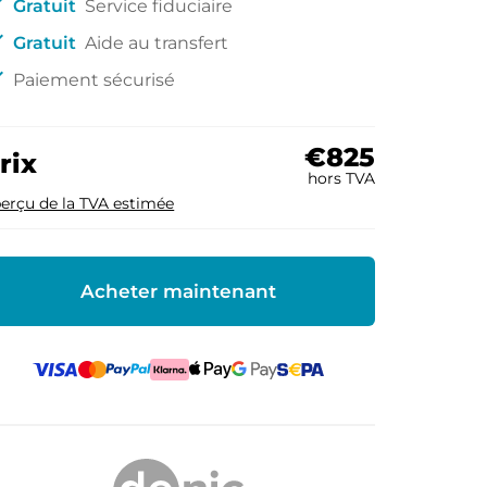
ck
Gratuit
Service fiduciaire
ck
Gratuit
Aide au transfert
ck
Paiement sécurisé
€825
rix
hors TVA
erçu de la TVA estimée
Acheter maintenant