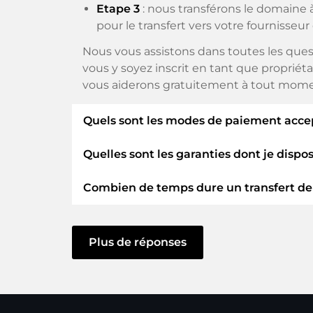
Etape 3
: nous transférons le domaine à
pour le transfert vers votre fournisseur
Nous vous assistons dans toutes les ques
vous y soyez inscrit en tant que propriéta
vous aiderons gratuitement à tout mome
Quels sont les modes de paiement acce
Quelles sont les garanties dont je dispo
Nous utilisons SEPA comme paiement ant
paiement disponibles tels que : Cartes de 
Combien de temps dure un transfert d
En tant qu'acheteur, nous vous garantiss
ELITEDOMAINS GmbH agit en tant q
Le transfert de domaine vers un nouveau 
Vous serez
remboursé
si des difficult
vous agissiez sans délai et qu'aucun pro
Plus de réponses
Le vendeur ne reçoit de l'argent que l
Dans certaines exceptions, la confirmatio
Vous pouvez toujours contacter le su
toutefois lancé qu'une fois que nous auro
le support.
e-mail.