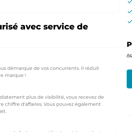
che
che
che
risé avec service de
P
Ap
s démarque de vos concurrents. Il réduit
re marque !
tement plus de visibilité, vous recevez de
 chiffre d'affaires. Vous pouvez également
et.