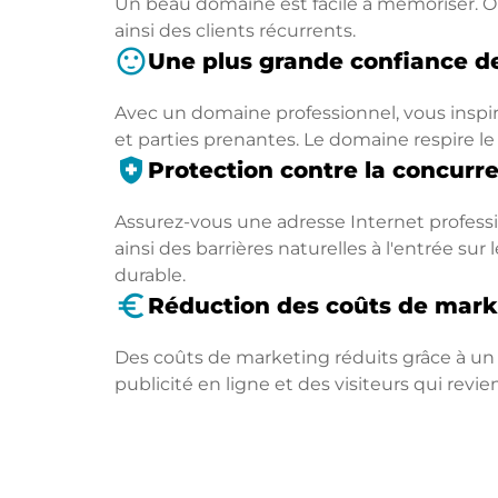
Un beau domaine est facile à mémoriser. On
ainsi des clients récurrents.
sentiment_satisfied
Une plus grande confiance de
Avec un domaine professionnel, vous inspir
et parties prenantes. Le domaine respire le
health_and_safety
Protection contre la concurr
Assurez-vous une adresse Internet professio
ainsi des barrières naturelles à l'entrée s
durable.
euro_symbol
Réduction des coûts de mark
Des coûts de marketing réduits grâce à un
publicité en ligne et des visiteurs qui revi